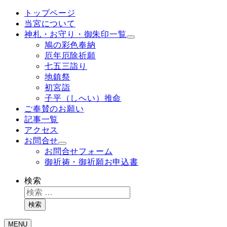
トップページ
当宮について
神札・お守り・御朱印一覧
鳩の彩色奉納
厄年厄除祈願
七五三詣り
地鎮祭
初宮詣
子平（しへい）推命
ご奉賛のお願い
記事一覧
アクセス
お問合せ
お問合せフォーム
御祈祷・御祈願お申込書
検索
検索
MENU