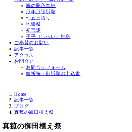
鳩の彩色奉納
厄年厄除祈願
七五三詣り
地鎮祭
初宮詣
子平（しへい）推命
ご奉賛のお願い
記事一覧
アクセス
お問合せ
お問合せフォーム
御祈祷・御祈願お申込書
Home
記事一覧
ブログ
真菰の御田植え祭
真菰の御田植え祭