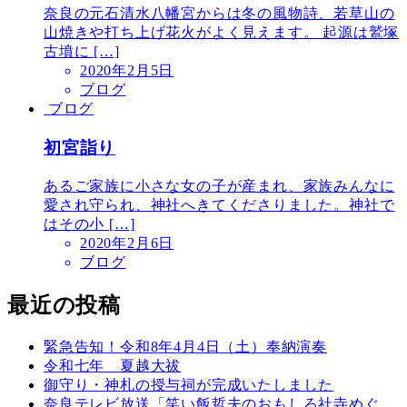
奈良の元石清水八幡宮からは冬の風物詩、若草山の
山焼きや打ち上げ花火がよく見えます。 起源は鷲塚
古墳に […]
2020年2月5日
ブログ
ブログ
初宮詣り
あるご家族に小さな女の子が産まれ、家族みんなに
愛され守られ、神社へきてくださりました。神社で
はその小 […]
2020年2月6日
ブログ
最近の投稿
緊急告知！令和8年4月4日（土）奉納演奏
令和七年 夏越大祓
御守り・神札の授与祠が完成いたしました
奈良テレビ放送「笑い飯哲夫のおもしろ社寺めぐ