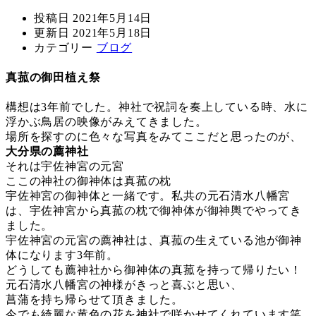
投稿日
2021年5月14日
更新日
2021年5月18日
カテゴリー
ブログ
真菰の御田植え祭
構想は3年前でした。神社で祝詞を奏上している時、水に
浮かぶ鳥居の映像がみえてきました。
場所を探すのに色々な写真をみてここだと思ったのが、
大分県の薦神社
それは宇佐神宮の元宮
ここの神社の御神体は真菰の枕
宇佐神宮の御神体と一緒です。私共の元石清水八幡宮
は、宇佐神宮から真菰の枕で御神体が御神輿でやってき
ました。
宇佐神宮の元宮の薦神社は、真菰の生えている池が御神
体になります3年前。
どうしても薦神社から御神体の真菰を持って帰りたい！
元石清水八幡宮の神様がきっと喜ぶと思い、
菖蒲を持ち帰らせて頂きました。
今でも綺麗な黄色の花を神社で咲かせてくれています笑