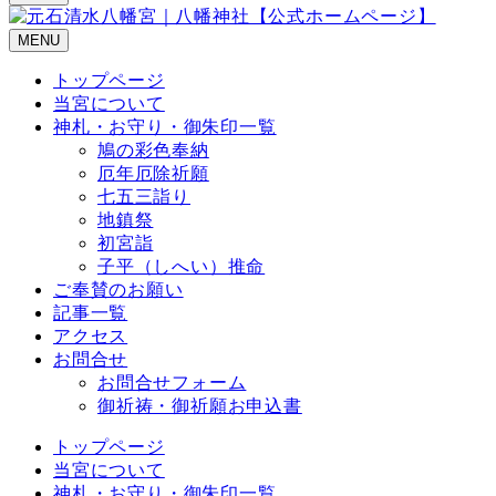
MENU
トップページ
当宮について
神札・お守り・御朱印一覧
鳩の彩色奉納
厄年厄除祈願
七五三詣り
地鎮祭
初宮詣
子平（しへい）推命
ご奉賛のお願い
記事一覧
アクセス
お問合せ
お問合せフォーム
御祈祷・御祈願お申込書
トップページ
当宮について
神札・お守り・御朱印一覧