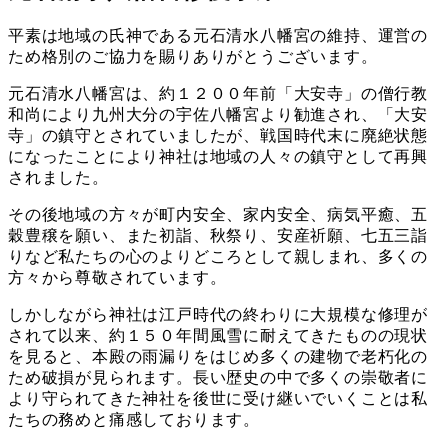
平素は地域の氏神である元石清水八幡宮の維持、運営の
ため格別のご協力を賜りありがとうございます。
元石清水八幡宮は、約１２００年前「大安寺」の僧行教
和尚により九州大分の宇佐八幡宮より勧進され、「大安
寺」の鎮守とされていましたが、戦国時代末に廃絶状態
になったことにより神社は地域の人々の鎮守として再興
されました。
その後地域の方々が町内安全、家内安全、病気平癒、五
穀豊穣を願い、また初詣、秋祭り、安産祈願、七五三詣
りなど私たちの心のよりどころとして親しまれ、多くの
方々から尊敬されています。
しかしながら神社は江戸時代の終わりに大規模な修理が
されて以来、約１５０年間風雪に耐えてきたものの現状
を見ると、本殿の雨漏りをはじめ多くの建物で老朽化の
ため破損が見られます。長い歴史の中で多くの崇敬者に
より守られてきた神社を後世に受け継いでいくことは私
たちの務めと痛感しております。