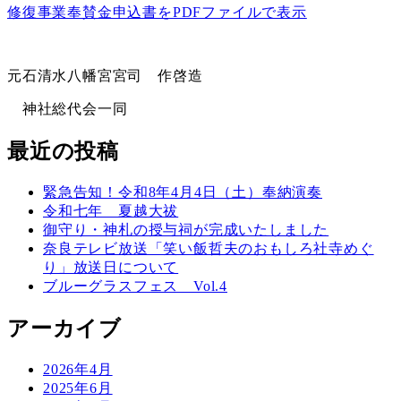
修復事業奉賛金申込書をPDFファイルで表示
元石清水八幡宮宮司 作啓造
神社総代会一同
最近の投稿
緊急告知！令和8年4月4日（土）奉納演奏
令和七年 夏越大祓
御守り・神札の授与祠が完成いたしました
奈良テレビ放送「笑い飯哲夫のおもしろ社寺めぐ
り」放送日について
ブルーグラスフェス Vol.4
アーカイブ
2026年4月
2025年6月