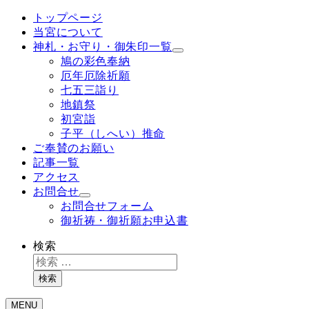
トップページ
当宮について
神札・お守り・御朱印一覧
鳩の彩色奉納
厄年厄除祈願
七五三詣り
地鎮祭
初宮詣
子平（しへい）推命
ご奉賛のお願い
記事一覧
アクセス
お問合せ
お問合せフォーム
御祈祷・御祈願お申込書
検索
検索
MENU