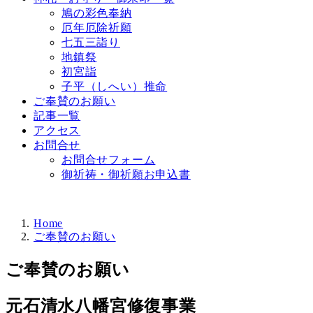
鳩の彩色奉納
厄年厄除祈願
七五三詣り
地鎮祭
初宮詣
子平（しへい）推命
ご奉賛のお願い
記事一覧
アクセス
お問合せ
お問合せフォーム
御祈祷・御祈願お申込書
Home
ご奉賛のお願い
ご奉賛のお願い
元石清水八幡宮修復事業