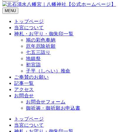
MENU
トップページ
当宮について
神札・お守り・御朱印一覧
鳩の彩色奉納
厄年厄除祈願
七五三詣り
地鎮祭
初宮詣
子平（しへい）推命
ご奉賛のお願い
記事一覧
アクセス
お問合せ
お問合せフォーム
御祈祷・御祈願お申込書
トップページ
当宮について
神札・お守り・御朱印一覧