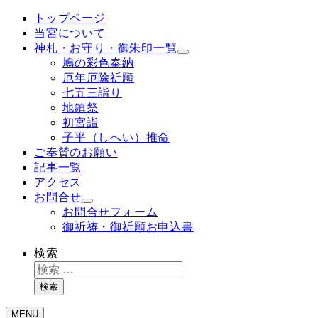
トップページ
当宮について
神札・お守り・御朱印一覧
鳩の彩色奉納
厄年厄除祈願
七五三詣り
地鎮祭
初宮詣
子平（しへい）推命
ご奉賛のお願い
記事一覧
アクセス
お問合せ
お問合せフォーム
御祈祷・御祈願お申込書
検索
検索
MENU