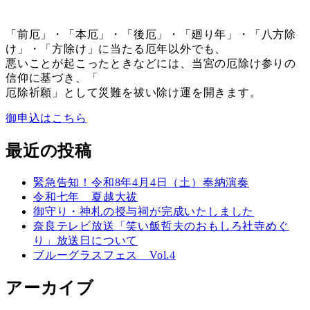
「前厄」・「本厄」・「後厄」・「廻り年」・「八方除
け」・「方除け」に当たる厄年以外でも、
悪いことが起こったときなどには、当宮の厄除け参りの
信仰に基づき、「
厄除祈願」として災難を祓い除け運を開きます。
御申込はこちら
最近の投稿
緊急告知！令和8年4月4日（土）奉納演奏
令和七年 夏越大祓
御守り・神札の授与祠が完成いたしました
奈良テレビ放送「笑い飯哲夫のおもしろ社寺めぐ
り」放送日について
ブルーグラスフェス Vol.4
アーカイブ