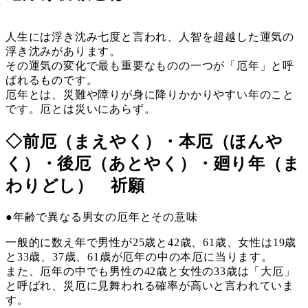
人生には浮き沈み七度と言われ、人智を超越した運気の
浮き沈みがあります。
その運気の変化で最も重要なものの一つが「厄年」と呼
ばれるものです。
厄年とは、災難や障りが身に降りかかりやすい年のこと
です。厄とは災いにあらず。
◇前厄（まえやく）・本厄（ほんや
く）・後厄（あとやく）・廻り年（ま
わりどし） 祈願
●年齢で異なる男女の厄年とその意味
一般的に数え年で男性が25歳と42歳、61歳、女性は19歳
と33歳、37歳、61歳が厄年の中の本厄に当ります。
また、厄年の中でも男性の42歳と女性の33歳は「大厄」
と呼ばれ、災厄に見舞われる確率が高いと言われていま
す。