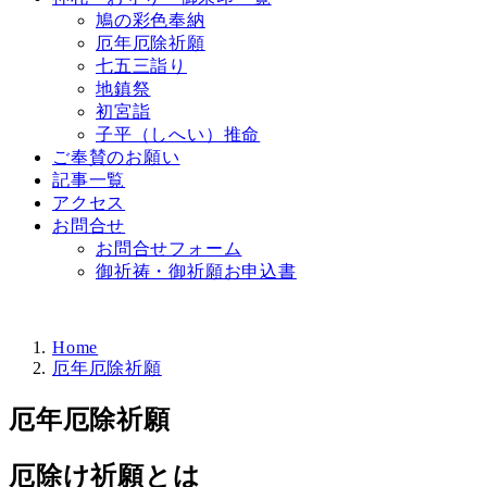
鳩の彩色奉納
厄年厄除祈願
七五三詣り
地鎮祭
初宮詣
子平（しへい）推命
ご奉賛のお願い
記事一覧
アクセス
お問合せ
お問合せフォーム
御祈祷・御祈願お申込書
Home
厄年厄除祈願
厄年厄除祈願
厄除け祈願とは