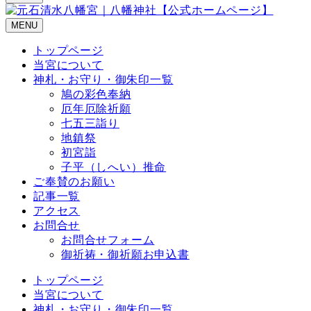
MENU
トップページ
当宮について
神札・お守り・御朱印一覧
鳩の彩色奉納
厄年厄除祈願
七五三詣り
地鎮祭
初宮詣
子平（しへい）推命
ご奉賛のお願い
記事一覧
アクセス
お問合せ
お問合せフォーム
御祈祷・御祈願お申込書
トップページ
当宮について
神札・お守り・御朱印一覧