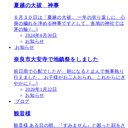
夏越の大祓 神事
６月３０日は「夏越の大祓」 一年の折り返しに、心
身の穢れを浄める神事ですとして、各地の神社では
茅の輪 […]
2024年6月30日
お知らせ
お知らせ
奈良市大安寺で地鎮祭をしました
前日雨で心配でしたが、朝になると止んで無事執り
行えました。 お子様がお二人おられ、これからにぎ
やかに […]
2020年1月22日
お知らせ
ブログ
観音様
観音様 ある日の朝、『すみません』と困った顔をさ