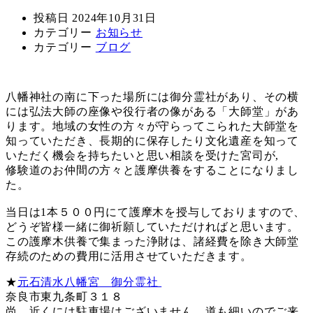
投稿日
2024年10月31日
カテゴリー
お知らせ
カテゴリー
ブログ
八幡神社の南に下った場所には御分霊社があり、その横
には弘法大師の座像や役行者の像がある「大師堂」があ
ります。地域の女性の方々が守らってこられた大師堂を
知っていただき、長期的に保存したり文化遺産を知って
いただく機会を持ちたいと思い相談を受けた宮司が,
修験道のお仲間の方々と護摩供養をすることになりまし
た。
当日は1本５００円にて護摩木を授与しておりますので、
どうぞ皆様一緒に御祈願していただければと思います。
この護摩木供養で集まった浄財は、諸経費を除き大師堂
存続のための費用に活用させていただきます。
★
元石清水八幡宮 御分霊社
奈良市東九条町３１８
尚、近くには駐車場はございません。道も細いのでご来