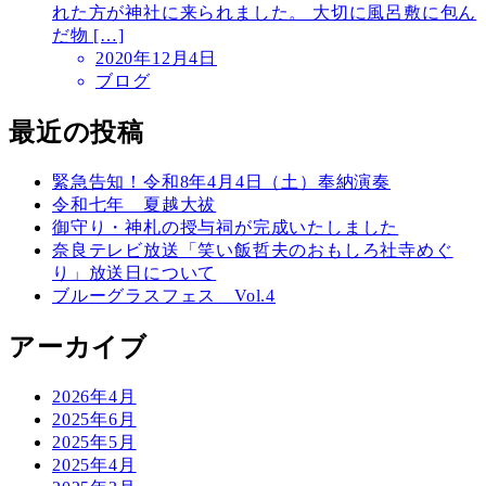
れた方が神社に来られました。 大切に風呂敷に包ん
だ物 […]
2020年12月4日
ブログ
最近の投稿
緊急告知！令和8年4月4日（土）奉納演奏
令和七年 夏越大祓
御守り・神札の授与祠が完成いたしました
奈良テレビ放送「笑い飯哲夫のおもしろ社寺めぐ
り」放送日について
ブルーグラスフェス Vol.4
アーカイブ
2026年4月
2025年6月
2025年5月
2025年4月