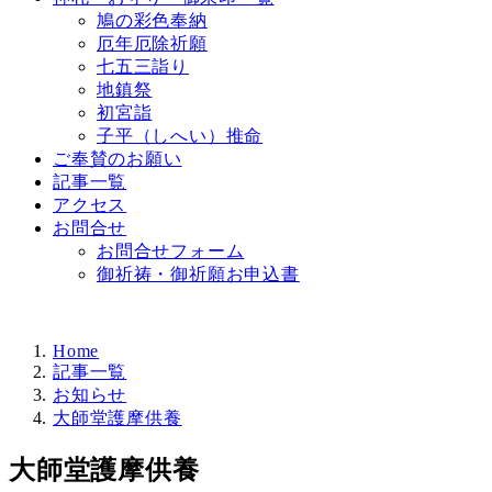
鳩の彩色奉納
厄年厄除祈願
七五三詣り
地鎮祭
初宮詣
子平（しへい）推命
ご奉賛のお願い
記事一覧
アクセス
お問合せ
お問合せフォーム
御祈祷・御祈願お申込書
Home
記事一覧
お知らせ
大師堂護摩供養
大師堂護摩供養