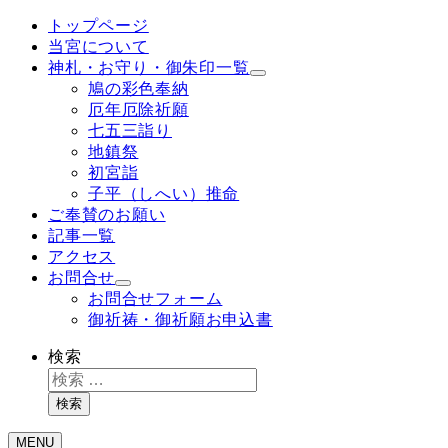
トップページ
当宮について
神札・お守り・御朱印一覧
鳩の彩色奉納
厄年厄除祈願
七五三詣り
地鎮祭
初宮詣
子平（しへい）推命
ご奉賛のお願い
記事一覧
アクセス
お問合せ
お問合せフォーム
御祈祷・御祈願お申込書
検索
検索
MENU