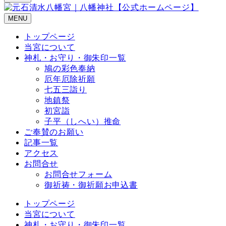
MENU
トップページ
当宮について
神札・お守り・御朱印一覧
鳩の彩色奉納
厄年厄除祈願
七五三詣り
地鎮祭
初宮詣
子平（しへい）推命
ご奉賛のお願い
記事一覧
アクセス
お問合せ
お問合せフォーム
御祈祷・御祈願お申込書
トップページ
当宮について
神札・お守り・御朱印一覧