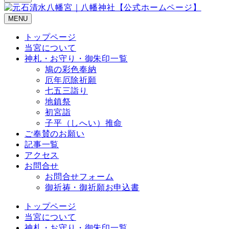
MENU
トップページ
当宮について
神札・お守り・御朱印一覧
鳩の彩色奉納
厄年厄除祈願
七五三詣り
地鎮祭
初宮詣
子平（しへい）推命
ご奉賛のお願い
記事一覧
アクセス
お問合せ
お問合せフォーム
御祈祷・御祈願お申込書
トップページ
当宮について
神札・お守り・御朱印一覧