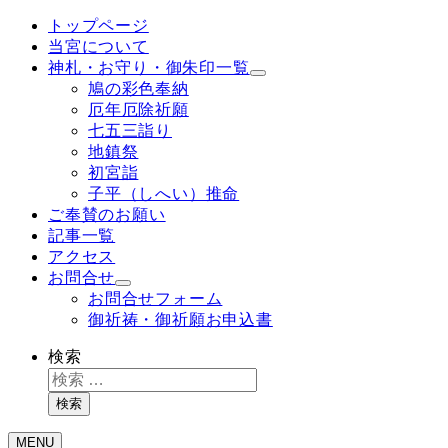
トップページ
当宮について
神札・お守り・御朱印一覧
鳩の彩色奉納
厄年厄除祈願
七五三詣り
地鎮祭
初宮詣
子平（しへい）推命
ご奉賛のお願い
記事一覧
アクセス
お問合せ
お問合せフォーム
御祈祷・御祈願お申込書
検索
検索
MENU