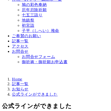
鳩の彩色奉納
厄年厄除祈願
七五三詣り
地鎮祭
初宮詣
子平（しへい）推命
ご奉賛のお願い
記事一覧
アクセス
お問合せ
お問合せフォーム
御祈祷・御祈願お申込書
Home
記事一覧
お知らせ
公式ラインができました
公式ラインができました