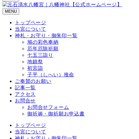
MENU
トップページ
当宮について
神札・お守り・御朱印一覧
鳩の彩色奉納
厄年厄除祈願
七五三詣り
地鎮祭
初宮詣
子平（しへい）推命
ご奉賛のお願い
記事一覧
アクセス
お問合せ
お問合せフォーム
御祈祷・御祈願お申込書
トップページ
当宮について
神札・お守り・御朱印一覧