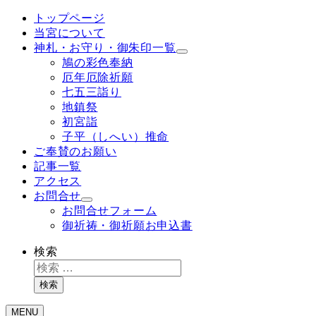
トップページ
当宮について
神札・お守り・御朱印一覧
鳩の彩色奉納
厄年厄除祈願
七五三詣り
地鎮祭
初宮詣
子平（しへい）推命
ご奉賛のお願い
記事一覧
アクセス
お問合せ
お問合せフォーム
御祈祷・御祈願お申込書
検索
検索
MENU