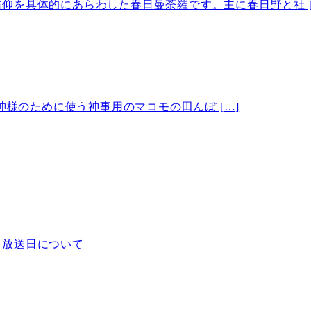
仰を具体的にあらわした春日曼荼羅です。主に春日野と社 [
様のために使う神事用のマコモの田んぼ […]
」放送日について