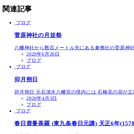
関連記事
ブログ
菅原神社の月並祭
八幡神社から数百メートル先にある兼務社の菅原神
2020年6月26日
ブログ
ブログ
卯月朔日
卯月朔日 元石清水八幡宮の境内には 石楠花の花が立
2020年4月3日
ブログ
ブログ
春日鹿曼荼羅 (東九条春日元講) 天正6年(1578