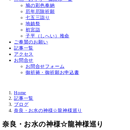
鳩の彩色奉納
厄年厄除祈願
七五三詣り
地鎮祭
初宮詣
子平（しへい）推命
ご奉賛のお願い
記事一覧
アクセス
お問合せ
お問合せフォーム
御祈祷・御祈願お申込書
Home
記事一覧
ブログ
奈良・お水の神様☆龍神様巡り
奈良・お水の神様☆龍神様巡り