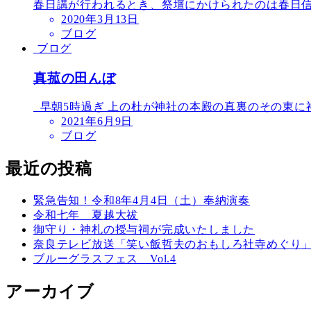
春日講が行われるとき、祭壇にかけられたのは春日信
2020年3月13日
ブログ
ブログ
真菰の田んぼ
早朝5時過ぎ 上の杜が神社の本殿の真裏のその東に神
2021年6月9日
ブログ
最近の投稿
緊急告知！令和8年4月4日（土）奉納演奏
令和七年 夏越大祓
御守り・神札の授与祠が完成いたしました
奈良テレビ放送「笑い飯哲夫のおもしろ社寺めぐり
ブルーグラスフェス Vol.4
アーカイブ