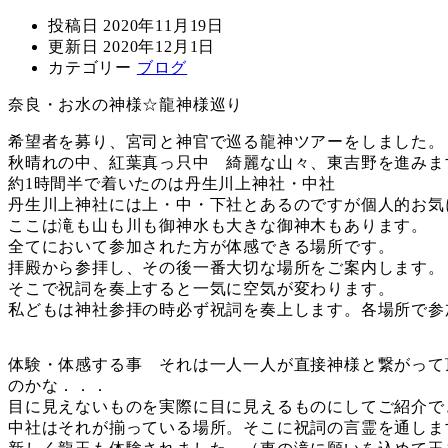
投稿日
2020年11月19日
更新日
2020年12月1日
カテゴリー
ブログ
奈良・お水の神様☆龍神様巡り
希望者を募り、宮司と神官で巡る龍神ツアーをしました。
秋晴れの中、紅葉真っ只中 綺麗な山々、東吉野を進みま
約1時間半で着いたのは丹生川上神社・中社
丹生川上神社には上・中・下社とあるのですが個人的お気
ここは滝も山も川も御神水も大きな御神木もあります。
全てにおいて参加された方が体感できる場所です。
拝殿から参拝し、その後一番大切な場所をご案内します。
そこで祝詞を奏上すると一気に空気が変わります。
私どもは神社参拝の時必ず祝詞を奏上します。各場所で参
体験・体感する事 それは一人一人が直接神様と繋がって
のかな．．．
目に見えないものを実際に目に見えるものにしてご紹介で
中社はそれが揃っている場所。そこに祝詞の言霊を通しま