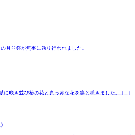
社の月並祭が無事に執り行われました。
派に咲き並び椿の花と真っ赤な花を凛と咲きました。 […]
)