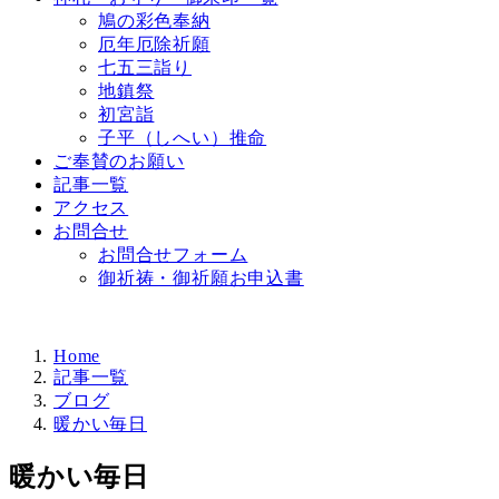
鳩の彩色奉納
厄年厄除祈願
七五三詣り
地鎮祭
初宮詣
子平（しへい）推命
ご奉賛のお願い
記事一覧
アクセス
お問合せ
お問合せフォーム
御祈祷・御祈願お申込書
Home
記事一覧
ブログ
暖かい毎日
暖かい毎日