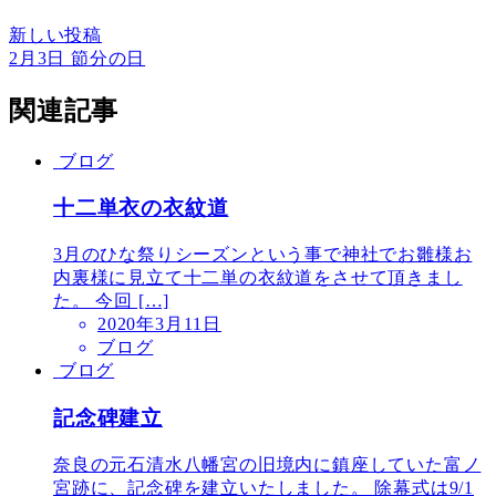
新しい投稿
2月3日 節分の日
関連記事
ブログ
十二単衣の衣紋道
3月のひな祭りシーズンという事で神社でお雛様お
内裏様に見立て十二単の衣紋道をさせて頂きまし
た。 今回 […]
2020年3月11日
ブログ
ブログ
記念碑建立
奈良の元石清水八幡宮の旧境内に鎮座していた富ノ
宮跡に、記念碑を建立いたしました。 除幕式は9/1