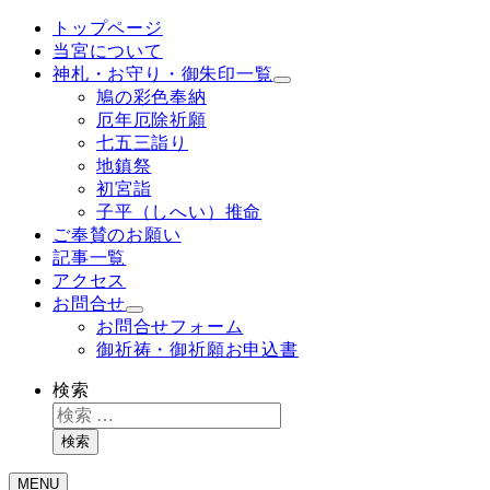
トップページ
当宮について
神札・お守り・御朱印一覧
鳩の彩色奉納
厄年厄除祈願
七五三詣り
地鎮祭
初宮詣
子平（しへい）推命
ご奉賛のお願い
記事一覧
アクセス
お問合せ
お問合せフォーム
御祈祷・御祈願お申込書
検索
検索
MENU