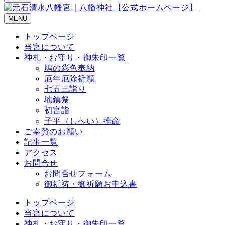
MENU
トップページ
当宮について
神札・お守り・御朱印一覧
鳩の彩色奉納
厄年厄除祈願
七五三詣り
地鎮祭
初宮詣
子平（しへい）推命
ご奉賛のお願い
記事一覧
アクセス
お問合せ
お問合せフォーム
御祈祷・御祈願お申込書
トップページ
当宮について
神札・お守り・御朱印一覧